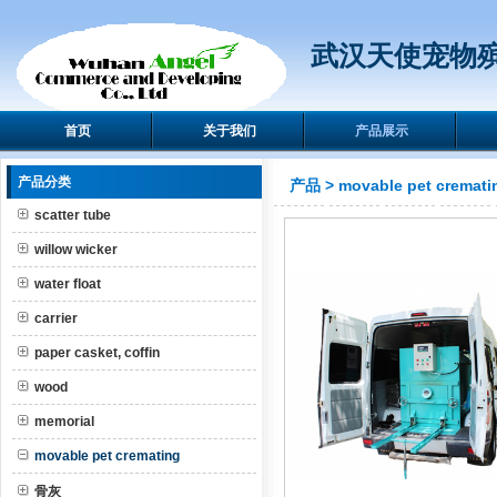
武汉天使宠物
首页
关于我们
产品展示
产品分类
产品
>
movable pet cremati
scatter tube
willow wicker
water float
carrier
paper casket, coffin
wood
memorial
movable pet cremating
骨灰