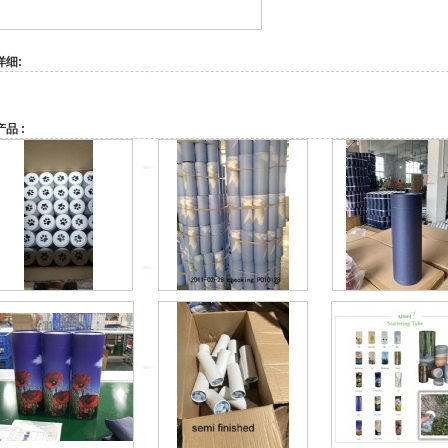
详细:
品 :