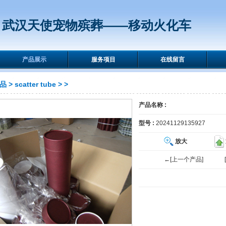
武汉天使宠物殡葬——移动火化车
产品展示
服务项目
在线留言
品
>
scatter tube
>
>
产品名称 :
型号 :
20241129135927
放大
←[上一个产品]