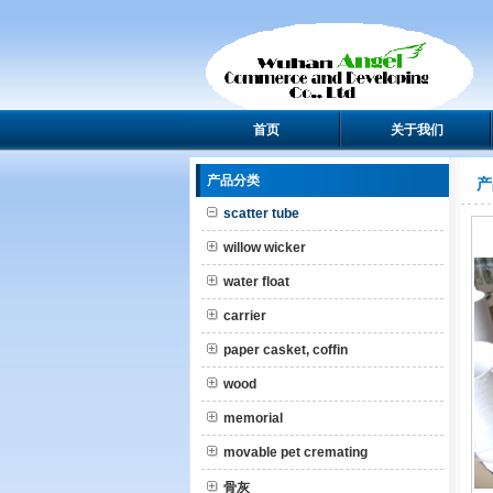
首页
关于我们
产品分类
产
scatter tube
willow wicker
water float
carrier
paper casket, coffin
wood
memorial
movable pet cremating
骨灰