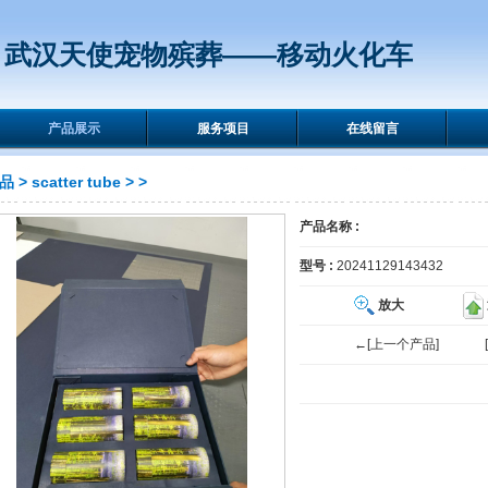
武汉天使宠物殡葬——移动火化车
产品展示
服务项目
在线留言
品
>
scatter tube
>
>
产品名称 :
型号 :
20241129143432
放大
←[上一个产品]