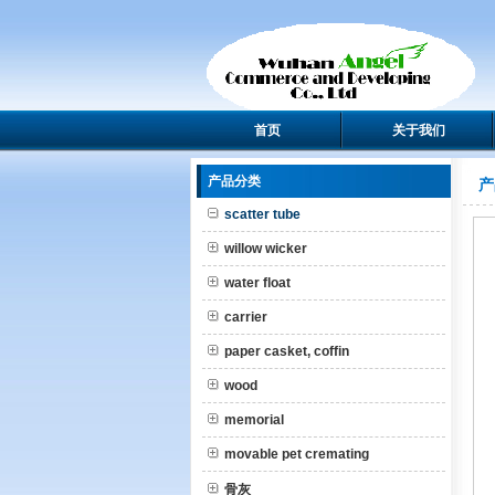
首页
关于我们
产品分类
产
scatter tube
willow wicker
water float
carrier
paper casket, coffin
wood
memorial
movable pet cremating
骨灰