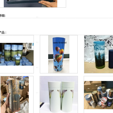
详细:
品 :