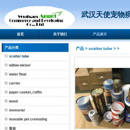
武汉天使宠物
首页
关于我们
产品展示
产品分类
产品
>
scatter tube
>
>
scatter tube
willow wicker
water float
carrier
paper casket, coffin
wood
memorial
movable pet cremating
骨灰