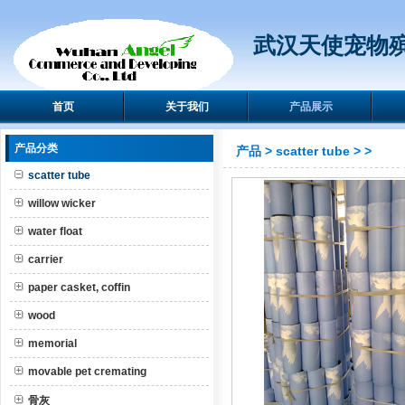
武汉天使宠物
首页
关于我们
产品展示
产品分类
产品
>
scatter tube
>
>
scatter tube
willow wicker
water float
carrier
paper casket, coffin
wood
memorial
movable pet cremating
骨灰