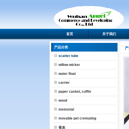
首页
关于我们
产品分类
产
scatter tube
willow wicker
water float
carrier
paper casket, coffin
wood
memorial
movable pet cremating
骨灰