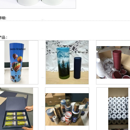
详细:
品 :