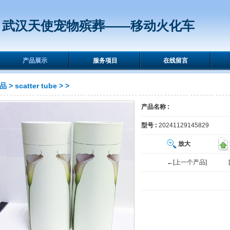
武汉天使宠物殡葬——移动火化车
产品展示
服务项目
在线留言
品
>
scatter tube
>
>
产品名称 :
型号 :
20241129145829
放大
←[上一个产品]